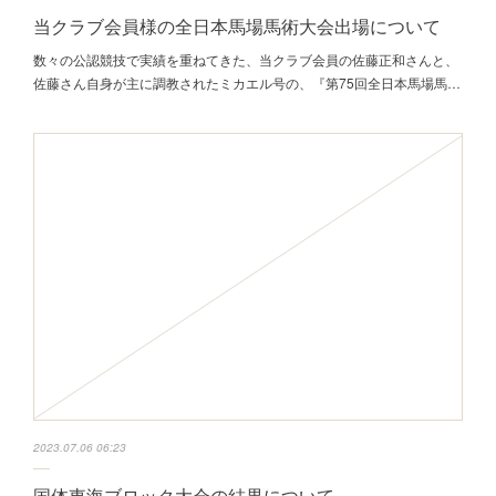
当クラブ会員様の全日本馬場馬術大会出場について
数々の公認競技で実績を重ねてきた、当クラブ会員の佐藤正和さんと、
佐藤さん自身が主に調教されたミカエル号の、『第75回全日本馬場馬…
2023.07.06 06:23
国体東海ブロック大会の結果について