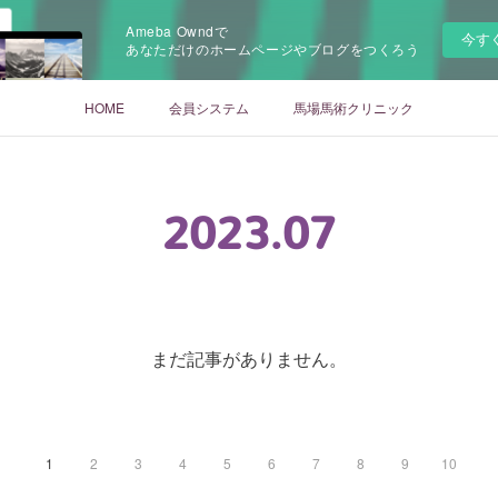
Ameba Owndで
今す
あなただけのホームページやブログをつくろう
HOME
会員システム
馬場馬術クリニック
2023
.
07
まだ記事がありません。
1
2
3
4
5
6
7
8
9
10