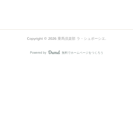
Copyright ©
2026
乗馬倶楽部 ラ・シュボーシエ
.
Powered by
無料でホームページをつくろう
AmebaOwnd