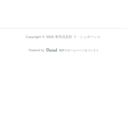
Copyright ©
2026
乗馬倶楽部 ラ・シュボーシエ
.
Powered by
無料でホームページをつくろう
AmebaOwnd