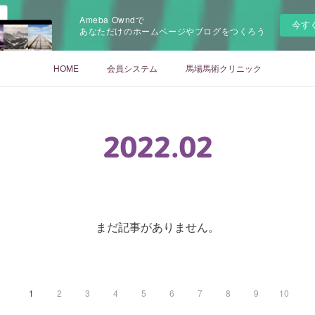
Ameba Owndで
今す
あなただけのホームページやブログをつくろう
HOME
会員システム
馬場馬術クリニック
2022
.
02
まだ記事がありません。
1
2
3
4
5
6
7
8
9
10